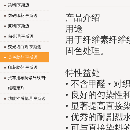
染料|亨斯迈
产品介绍
数码印花|亨斯迈
浆料|亨斯迈
用途
前处理|亨斯迈
用于纤维素纤维
荧光增白剂|亨斯迈
固色处理。
染色助剂|亨斯迈
印花助剂|亨斯迈
特性益处
汽车用布防紫外线/纤
• 不含甲醛 • 
维稳定剂
• 良好的匀染性和
功能性后整理|亨斯迈
• 显著提高直
• 优秀的耐剧
• 可与直接染料